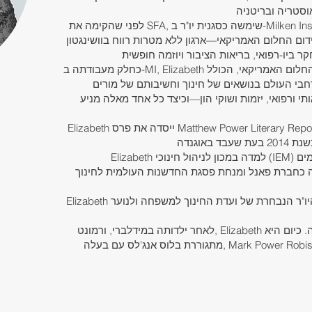
לפני שהקימה את SFA, שימשה כסגנית יו"ר ב-Milken Institute (MI), שם השיקה יחד עם יו"ר
ידום החלום האמריקאי—ארגון ללא מטרות רווח בוושינגטון
כחלק מעבודתה ב-MI, Elizabeth אף הפיקה את פרויקט הווידאו של החלום האמריקאי, הכולל
יגים מרחבי העולם בנושאים של חינוך וחשיבותם של מורים
תי ורפואי, יזמות ושוקי הון—וכיצד כל אחד מאלה מניע
Elizabeth ייסדה את פרס Matthew Power Literary Reporting באוגנדה, לזכר אחיה, עיתונאי
Elizabeth למדה במכון לניהול חינוכי (IEM) בבית הספר לחינוך לתארים מתקדמים
ה כחברת פאנל ומנחת פסגת החדשנות העולמית לחינוך
Elizabeth היא היו"ר הנבחרת של ועדת החינוך למשפחה ולנוער (FYEC) בבית הכנסת ישראל
לאחר ילדותה במידלברי, ורמונט, Elizabeth התגוררה בחו"ל בישראל ובאוסטריה. כיום היא