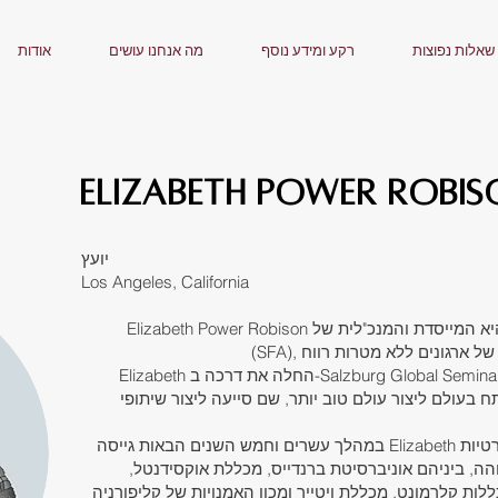
שאלות נפוצות
רקע ומידע נוסף
מה אנחנו עושים
אודות
ELIZABETH POWER ROBI
יועץ
Los Angeles, California
Elizabeth Power Robison היא המייסדת והמנכ"לית של Strategic Fundraising Advisors
Elizabeth החלה את דרכה ב-Salzburg Global Seminar, ארגון ללא מטרות רווח באוסטריה
 בעולם ליצור עולם טוב יותר, שם סייעה ליצור שיתופי
במהלך עשרים וחמש השנים הבאות גייסה Elizabeth מעל 550 מיליון דולר של תרומות פרטיות
ה, ביניהם אוניברסיטת ברנדייס, מכללת אוקסידנטל,
ות קלרמונט, מכללת ויטייר ומכון האמנויות של קליפורניה. Elizabeth אף פיתחה שותפויות