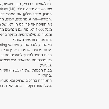
בינלאומיות בברזיל, סין, סינגפור, אוסטריה ובריטניה.
המכון, מייקל מילקן, את המרכז לק
הבירה—החוגג מחנכים, יזמים, מחקר ביו-רפואי, בריאות הציבור ויוזמה חופשית.
מעל 1,000 ראיונות עם מנה
ומנטורים, פילנתרופיה, מחקר בריאו
הזדמנויות ושגשוג משותף.
עטור פרסים, שנפטר באופן טרגי בשנת 2014 בעת שעבד באוגנדה.
באוניברסיטת הרווארד. היא שימש
(WISE).
בהוליווד.
מתגוררת בלוס אנג'לס עם בעלה, Mark Power Robison, בעל תואר דוקטור, ובתם, לאה.