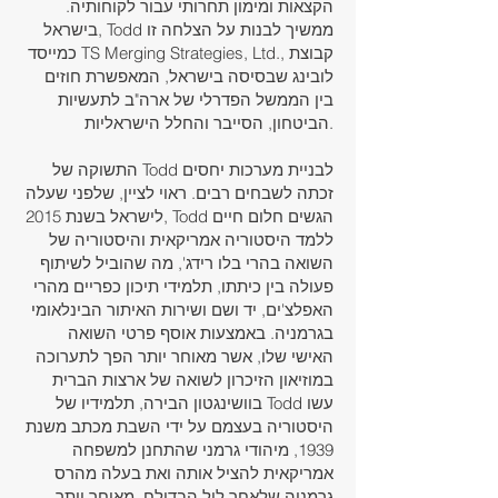
הקצאות ומימון תחרותי עבור לקוחותיה.
בישראל, Todd ממשיך לבנות על הצלחה זו
כמייסד TS Merging Strategies, Ltd., קבוצת
לובינג שבסיסה בישראל, המאפשרת חוזים
בין הממשל הפדרלי של ארה"ב לתעשיות
הביטחון, הסייבר והחלל הישראליות.
התשוקה של Todd לבניית מערכות יחסים
זכתה לשבחים רבים. ראוי לציין, שלפני שעלה
לישראל בשנת 2015, Todd הגשים חלום חיים
ללמד היסטוריה אמריקאית והיסטוריה של
השואה בהרי בלו רידג', מה שהוביל לשיתוף
פעולה בין כיתתו, תלמידי תיכון כפריים מהרי
האפלצ'ים, יד ושם ושירות האיתור הבינלאומי
בגרמניה. באמצעות אוסף פרטי השואה
האישי שלו, אשר מאוחר יותר הפך לתערוכה
במוזיאון הזיכרון לשואה של ארצות הברית
בוושינגטון הבירה, תלמידיו של Todd עשו
היסטוריה בעצמם על ידי השבת מכתב משנת
1939, מיהודי גרמני שהתחנן למשפחה
אמריקאית להציל אותה ואת בעלה מהרס
גרמניה שלאחר ליל הבדולח. מאוחר יותר,