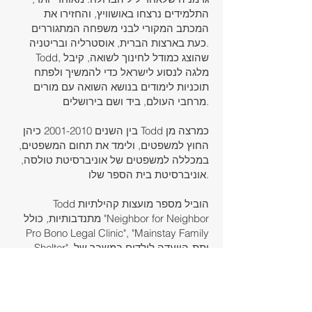
התלמידים נרצחו באושוויץ, והחזירו את
המכתב המקורי לבני משפחה המתגוררים
כעת בארצות הברית, אוסטרליה ובריטניה.
Todd, שהוצג כמודל לחינוך לשואה, קיבל
מלגה לנסוע לישראל כדי להמשיך ולפתח
תוכניות לימודים בנושא השואה עם מורים
מרחבי העולם, ביד ושם בירושלים.
בין השנים
2001-2010
כיהן Todd כמרצה מן
החוץ למשפטים, ולימד את תחום המשפטים,
במכללה למשפטים של אוניברסיטת טולסה,
אוניברסיטת בית הספר שלו.
Todd הוביל מספר מועצות קהילתיות
מתנדבותיות, כולל "Neighbor for Neighbor
Pro Bono Legal Clinic", "Mainstay Family
Shelter", ותת-הוועדה לילדים במשבר של
מחלקת שירותי האנוש של מדינת אוקלהומה.
במשך ארבע שנים, Todd כיהן כיו"ר ועדת
יחסי הקהילה של הפדרציה היהודית של
טולסה, תוך התמקדות בבניית קשרים