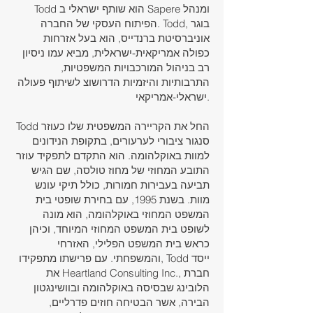
Todd הוא שותף ישראלי ב Sapere ומנהל
הפיתוח העסקי של החברה. Todd, בוגר
אוניברסיטת ברנדייס, הוא בעל אזרחות
כפולה אמריקאית-ישראלית, מביא עמו ניסיון
רב בניהול המורכבויות המשפטיות,
התרבותיות והיזמיות הדרושוצ לשיתוף פעולה
ישראלי-אמריקאי.
Todd החל את הקריירה המשפטית שלו כעוזר
סנגור ציבורי לערעורים, בתקופת הנידונים
למוות באוקלהומה. הוא התקדם לתפקיד עוזר
התובע המחוזי של מחוז טולסה, שם הגיש
תביעה בעבירות חמורות, כולל תיקי עונש
מוות. בשנת 1995, עם בחירת שופטי בית
המשפט המחוזי באוקלהומה, הוא מונה
לשופט בית המשפט המחוזי המיוחד, וכיהן
כראש בית המשפט הפלילי, האזרחי
והמשפחתי. עם פרישתו מתפקידו, Todd ייסד
את Heartland Consulting Inc., חברת
הלובינג שבסיסה באוקלהומה ובוושינגטון
הבירה, אשר הבטיחה חוזים פדרליים,